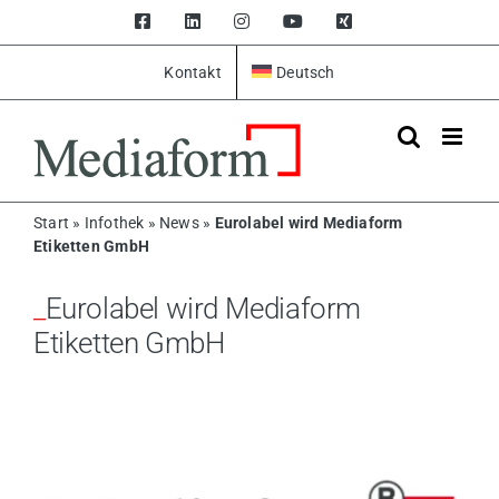
Zum
Facebook
LinkedIn
Instagram
YouTube
Xing
Inhalt
springen
Kontakt
Deutsch
Start
»
Infothek
»
News
»
Eurolabel wird Mediaform
Etiketten GmbH
Eurolabel wird Mediaform
Etiketten GmbH